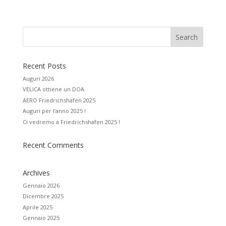
r
n
a
t
i
v
e
:
Recent Posts
Auguri 2026
VELICA ottiene un DOA
AERO Friedrichshafen 2025
Auguri per l’anno 2025 !
Ci vedremo a Friedrichshafen 2025 !
Recent Comments
Archives
Gennaio 2026
Dicembre 2025
Aprile 2025
Gennaio 2025