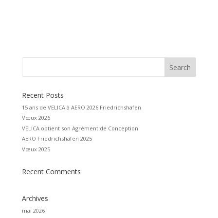
A
l
t
e
r
n
a
t
i
v
e
:
Recent Posts
15 ans de VELICA à AERO 2026 Friedrichshafen
Vœux 2026
VELICA obtient son Agrément de Conception
AERO Friedrichshafen 2025
Vœux 2025
Recent Comments
Archives
mai 2026