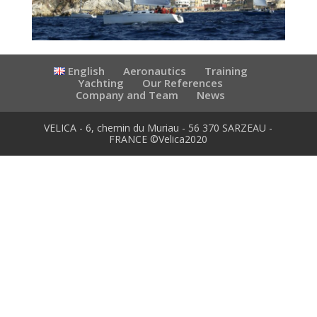
English
Aeronautics
Training
Yachting
Our References
Company and Team
News
VELICA - 6, chemin du Muriau - 56 370 SARZEAU -
FRANCE ©Velica2020